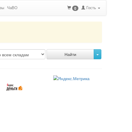
вы
ЧаВО
Гость
0
Найти